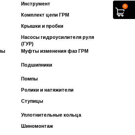
Втулки стабилизатора
Инструмент
0
Дворники гибридные
Втулки ступицы
Комплект цепи ГРМ
Дворники задние
Сайлентблоки
Крышки и пробки
ра
Дворники зимние
Насосы гидроусилителя руля
Дворники зимние "Оптимум"
(ГУР)
лы
Муфты изменения фаз ГРМ
Дворники летние
Подшипники
Дворники летние ECONOM
Дворники силиконовые
Помпы
Дворники универсальные
Ролики и натяжители
Ленты стеклоочистителя и
Ступицы
переходники
Уплотнительные кольца
Шиномонтаж