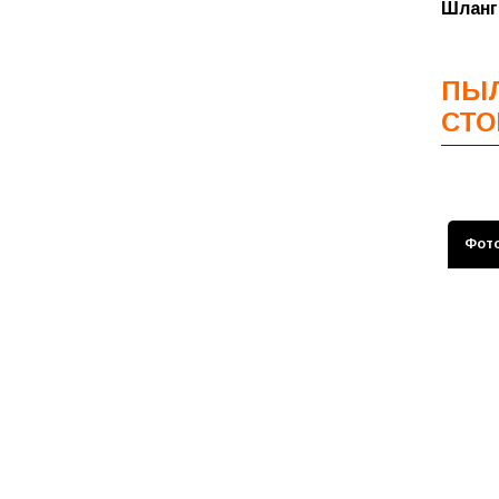
Шланг
Пыльн
Фильт
Пыльн
Фильт
ПЫЛ
Фильт
СТО
Фильт
Фильт
датчи
Фот
Фильт