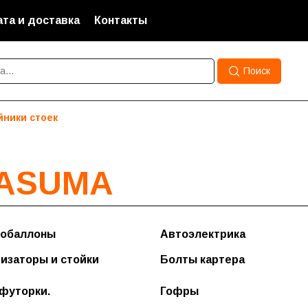
та и доставка
Контакты
Поиск
йники стоек
ASUMA
обаллоны
Автоэлектрика
Форсунки
изаторы и стойки
Болты картера
Шлейфы подрулевые
,футорки.
Гофры
Сигналы звуковые
 легковые