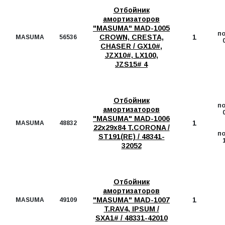
Отбойник
амортизаторов
"MASUMA" MAD-1005
п
CROWN, CRESTA,
1
MASUMA
56536
CHASER / GX10#,
JZX10#, LX100,
JZS15# 4
Отбойник
п
амортизаторов
"MASUMA" MAD-1006
1
MASUMA
48832
22х29х84 T.CORONA /
п
ST191(RE) / 48341-
32052
Отбойник
амортизаторов
"MASUMA" MAD-1007
1
MASUMA
49109
T.RAV4, IPSUM /
SXA1# / 48331-42010