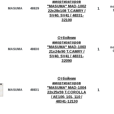
амортизаторов
"MASUMA" MAD-1002
п
1
MASUMA
48829
22х28х108 T.CAMRY /
SV40. SV41 / 48331-
32100
Отбойник
амортизаторов
"MASUMA" MAD-1003
п
1
MASUMA
48830
21х24х90 T.CAMRY /
SV40. SV41 / 48331-
32090
Отбойник
амортизаторов
"MASUMA" MAD-1004
1
MASUMA
48831
22х25х59 T.COROLLA
/ AE100, 101, 110 /
48341-12130