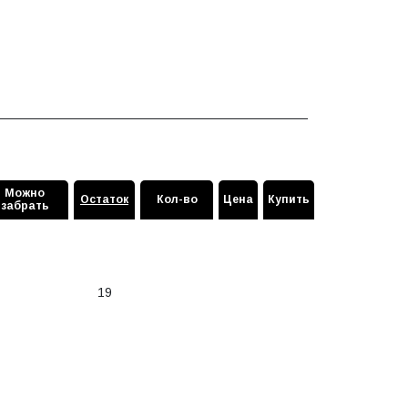
Можно
Остаток
Кол-во
Цена
Купить
забрать
19