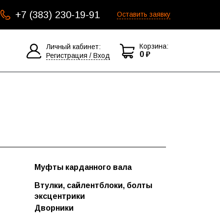
+7 (383) 230-19-91
Оставить заявку
Корзина:
Личный кабинет:
0 ₽
Регистрация / Вход
Муфты карданного вала
Втулки, сайлентблоки, болты
эксцентрики
Болты эксцентрики
Дворники
Дворники бескаркасные