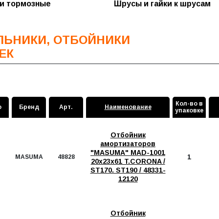
и тормозные
Шрусы и гайки к шрусам
ики стоек
ры бензонасоса (сетка)
ики шаровых
ры воздушные
ЬНИКИ, ОТБОЙНИКИ
ры масляные
ЕК
ры салонные
ры топливные и
ки
Кол-во в
о
Бренд
Арт.
Наименование
ры трансмиссии
упаковке
Отбойник
амортизаторов
"MASUMA" MAD-1001
1
MASUMA
48828
20х23х61 T.CORONA /
ST170. ST190 / 48331-
12120
Отбойник