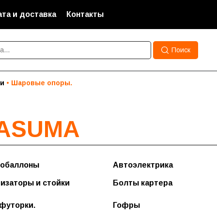
та и доставка
Контакты
Поиск
ки
Шаровые опоры.
ASUMA
обаллоны
Автоэлектрика
Форсунки
изаторы и стойки
Болты картера
Шлейфы подрулевые
,футорки.
Гофры
Сигналы звуковые
 легковые