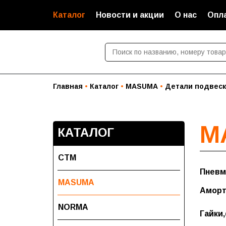
Каталог
Новости и акции
О нас
Опла
Главная
Каталог
MASUMA
Детали подвес
M
КАТАЛОГ
СТМ
Пневм
MASUMA
Аморт
NORMA
Гайки
Гайки