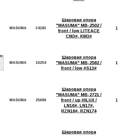
Шаровая опора
"MASUMA" MB-2502 /
1
MASUMA
34183
front / low LITEACE
CM3#, KM3#
Шаровая опора
"MASUMA" MB-2582 /
1
MASUMA
10254
front / low #S13#
Шаровая опора
"MASUMA" MB-2721 /
front / up HILUX /
1
MASUMA
25690
LN16#, LN17#,
RZN16#, RZN174
Шаровая опора