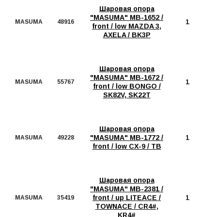
Шаровая опора
"MASUMA" MB-1652 /
1
MASUMA
48916
front / low MAZDA 3,
AXELA / BK3P
Шаровая опора
"MASUMA" MB-1672 /
1
MASUMA
55767
front / low BONGO /
SK82V, SK22T
Шаровая опора
"MASUMA" MB-1772 /
1
MASUMA
49228
front / low CX-9 / TB
Шаровая опора
"MASUMA" MB-2381 /
front / up LITEACE /
1
MASUMA
35419
TOWNACE / CR4#,
KR4#