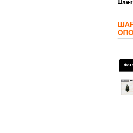
Шланг
Пыльн
Фильт
Пыльн
Фильт
ША
Фильт
ОПО
Фильт
Фильт
датчи
Фот
Фильт