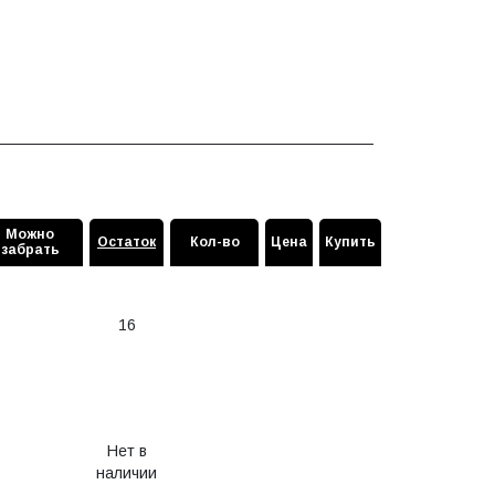
Можно
Остаток
Кол-во
Цена
Купить
забрать
16
Нет в
наличии