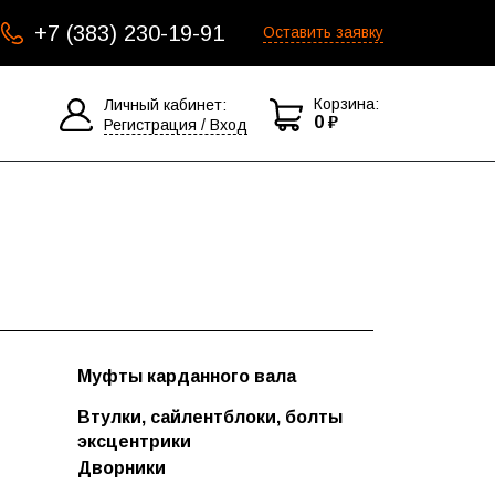
+7 (383) 230-19-91
Оставить заявку
Корзина:
Личный кабинет:
0 ₽
Регистрация / Вход
Муфты карданного вала
Втулки, сайлентблоки, болты
эксцентрики
Болты эксцентрики
Дворники
Дворники бескаркасные