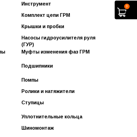
Втулки стабилизатора
Инструмент
0
Дворники гибридные
Втулки ступицы
Комплект цепи ГРМ
Дворники задние
Сайлентблоки
Крышки и пробки
ра
Дворники зимние
Насосы гидроусилителя руля
Дворники зимние "Оптимум"
(ГУР)
лы
Муфты изменения фаз ГРМ
Дворники летние
Подшипники
Дворники летние ECONOM
Дворники силиконовые
Помпы
Дворники универсальные
Ролики и натяжители
Ленты стеклоочистителя и
Ступицы
переходники
Уплотнительные кольца
Шиномонтаж