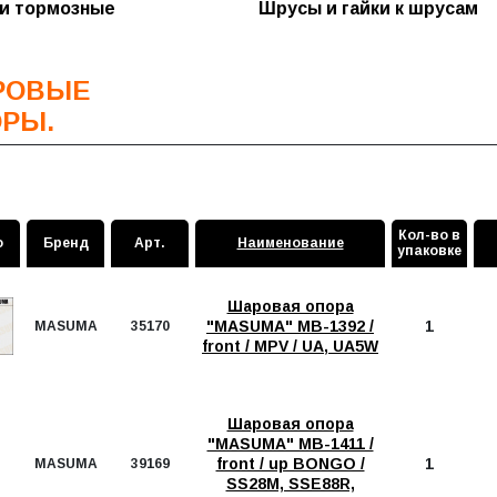
и тормозные
Шрусы и гайки к шрусам
ики стоек
ры бензонасоса (сетка)
ики шаровых
ры воздушные
РОВЫЕ
ры масляные
РЫ.
ры салонные
ры топливные и
ки
Кол-во в
о
Бренд
Арт.
Наименование
ры трансмиссии
упаковке
Шаровая опора
"MASUMA" MB-1392 /
1
MASUMA
35170
front / MPV / UA, UA5W
Шаровая опора
"MASUMA" MB-1411 /
front / up BONGO /
1
MASUMA
39169
SS28M, SSE88R,