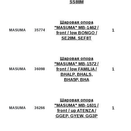
SS88M
Шаровая опора
"MASUMA" MB-1462 /
1
MASUMA
35774
front / low BONGO /
SE28M, SEF8T
Шаровая опора
"MASUMA" MB-1572 /
front / low FAMILIA /
1
MASUMA
36098
BHALP, BHALS,
BHA5P, BHA
Шаровая опора
"MASUMA" MB-1631 /
1
MASUMA
36266
front / up ATENZA /
GGEP, GYEW, GG3P