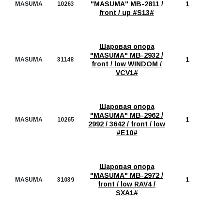
"MASUMA" MB-2811 /
1
MASUMA
10263
front / up #S13#
Шаровая опора
"MASUMA" MB-2932 /
1
MASUMA
31148
front / low WINDOM /
VCV1#
Шаровая опора
"MASUMA" MB-2962 /
1
MASUMA
10265
2992 / 3642 / front / low
#E10#
Шаровая опора
"MASUMA" MB-2972 /
1
MASUMA
31039
front / low RAV4 /
SXA1#