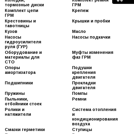
Колодки,
Комплект ремня
Втулки ступицы
Дворники
тормозные диски
Бронепровода
Рулевые
ГРМ
гибридные
Сайлентблоки
Суппорта
наконечники.
Комплект цепи
Генераторы
Крепеж
Дворники
Датчики износа
ГРМ
Рулевые тяги
Клипсы на
Датчики
задние
колодок
Европейские
Крестовины и
Рычаги,
Крышки и пробки
Катушки
Дворники
модели
Диски
тавотницы
маятники и
зажигания
зимние
тормозные
сошки.
Клипсы на
Кузов
Масло
Крепления
Дворники
Японские
Колодки
Втулки
Стойки
Насосы
АККБ
Насосы подкачки
зимние
модели
барабанные
крепления
стабилизаторов
гидроусилителя
Предохранители
"Оптимум"
радиатора
(линки).
Клипсы на
Колодки
руля (ГУР)
Свечи
Дворники
Китайские
дисковые
Упоры газовые
Шаровые
Оборудование и
Муфты изменения
зажигания
летние
модели
капота,
опоры.
Поршень
материалы для
фаз ГРМ
Свечи
Дворники
багажника
Саморезы и
тормозного
СТО
накаливания
летние
болты
суппорта
Опоры
Подушки
Стартеры
ECONOM
Клипсы на
Ремкомплект
амортизатора
крепления
Дворники
Корейские
направляющих
двигателя
силиконовые
модели
тормозного
Подшипники
Прокладки
Дворники
суппорта
Хомуты
двигателя
универсальные
Ремкомплект
Шплинты
Прокладки
Пружины
Помпы
Ленты
тормозного
головки блока
Пыльники,
Ремни
стеклоочистителя
суппорта
Прокладки
отбойники стоек
Ремни
и переходники
Ремкомплект
крышки
Отбойники
клиновидные
Ролики и
Система отопления
тормозного
клапанов
стоек
натяжители
Ремни
и
суппорта с
Пыльники
ручейковые
кондиционирования
поршнем
приводов
воздуха
Тормозные
Патрубки
Пыльники рейки
Смазки герметики
Ступицы
цилиндры