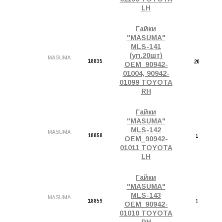
LH
Гайки
"MASUMA"
MLS-141
(уп.20шт)
MASUMA
18835
20
OEM_90942-
01004, 90942-
01099 TOYOTA
RH
Гайки
"MASUMA"
MLS-142
MASUMA
18858
1
OEM_90942-
01011 TOYOTA
LH
Гайки
"MASUMA"
MLS-143
MASUMA
18859
1
OEM_90942-
01010 TOYOTA