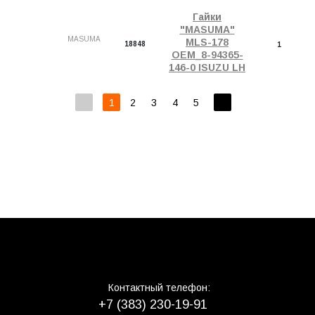
Гайки
"MASUMA"
MASUMA
MLS-178
18848
1
OEM_8-94365-
146-0 ISUZU LH
1
2
3
4
5
Контактный телефон:
+7 (383) 230-19-91