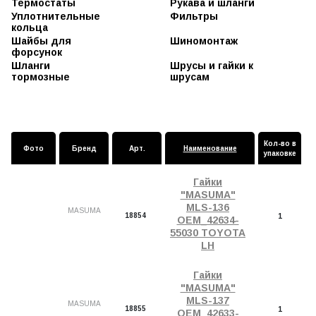
Компрессор
Пыльники
Термостаты
Рукава и шланги
кондиционера
силиконовые
Уплотнительные
Фильтры
Пыльники стоек
кольца
Топливные
модули
Пыльники
Шайбы для
Шиномонтаж
шаровых
форсунок
Фильтры
бензонасоса
Шланги
Шрусы и гайки к
(сетка)
тормозные
шрусам
Фильтры
воздушные
Фильтры
масляные
Фильтры
Кол-во в
салонные
Фото
Бренд
Арт.
Наименование
упаковке
Фильтры
топливные и
Гайки
датчики
"MASUMA"
Фильтры
MLS-136
трансмиссии
MASUMA
18854
1
OEM_42634-
55030 TOYOTA
LH
Гайки
"MASUMA"
MLS-137
MASUMA
18855
1
OEM_42633-