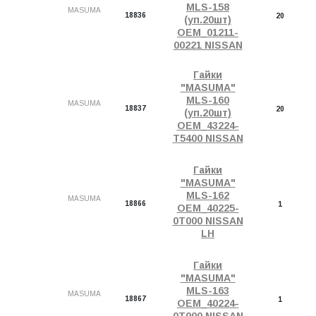
MLS-158
MASUMA
18836
20
(уп.20шт)
OEM_01211-
00221 NISSAN
Гайки
"MASUMA"
MLS-160
MASUMA
18837
20
(уп.20шт)
OEM_43224-
T5400 NISSAN
Гайки
по
"MASUMA"
0
MLS-162
MASUMA
18866
1
OEM_40225-
по
0T000 NISSAN
1
LH
Гайки
"MASUMA"
MLS-163
MASUMA
18867
1
OEM_40224-