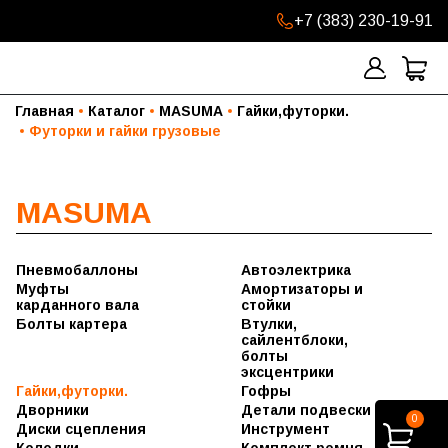
+7 (383) 230-19-91
Главная
Каталог
MASUMA
Гайки,футорки.
Футорки и гайки грузовые
MASUMA
Пневмобаллоны
Автоэлектрика
Форсунки
Муфты
Амортизаторы и
карданного вала
Шлейфы
стойки
подрулевые
Болты картера
Втулки,
Сигналы
сайлентблоки,
звуковые
болты
эксцентрики
Автолампы
Болты
Гайки,футорки.
Гофры
Бензонасосы
эксцентрики
Гайки легковые
Дворники
Детали подвески
Болты и
0
Втулки
Футорки и гайки
Дворники
Вал рулевой
Диски сцепления
контакты
Инструмент
стабилизатора
грузовые
бескаркасные
стартера
Рейки