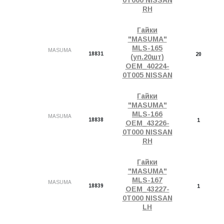
0T000 NISSAN
RH
Гайки
"MASUMA"
MLS-165
MASUMA
18831
20
(уп.20шт)
OEM_40224-
0T005 NISSAN
Гайки
"MASUMA"
MLS-166
MASUMA
18838
1
OEM_43226-
0T000 NISSAN
RH
Гайки
"MASUMA"
MLS-167
MASUMA
18839
1
OEM_43227-
0T000 NISSAN
LH