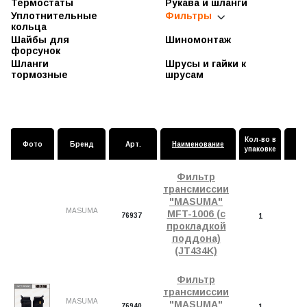
Компрессор
Пыльники
Термостаты
Рукава и шланги
кондиционера
силиконовые
Уплотнительные
Фильтры
Пыльники стоек
кольца
Топливные
модули
Пыльники
Шайбы для
Шиномонтаж
шаровых
форсунок
Фильтры
бензонасоса
Шланги
Шрусы и гайки к
(сетка)
тормозные
шрусам
Фильтры
воздушные
Фильтры
масляные
Фильтры
Кол-во в
салонные
Фото
Бренд
Арт.
Наименование
упаковке
з
Фильтры
топливные и
Фильтр
датчики
трансмиссии
Фильтры
"MASUMA"
трансмиссии
MASUMA
MFT-1006 (с
76937
1
прокладкой
поддона)
(JT434K)
Фильтр
трансмиссии
MASUMA
"MASUMA"
76940
1