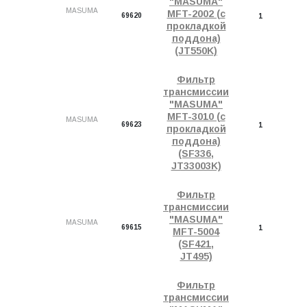
"MASUMA"
MASUMA
MFT-2002 (с
69620
1
прокладкой
поддона)
(JT550K)
Фильтр
трансмиссии
"MASUMA"
MFT-3010 (с
MASUMA
69623
1
прокладкой
поддона)
(SF336,
JT33003K)
Фильтр
трансмиссии
"MASUMA"
MASUMA
69615
1
MFT-5004
(SF421,
JT495)
Фильтр
трансмиссии
Д