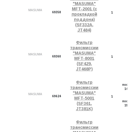
"MASUMA"
MFT-2001 (с
MASUMA
69358
1
прокладкой
поддона)
(SF332A,
JT484)
Фильтр
трансмиссии
"MASUMA"
MASUMA
69360
1
MFT-8001
(SF429,
JT468P)
Д
Фильтр
посту
трансмиссии
14.0
"MASUMA"
20
MASUMA
69624
1
Д
MFT-5001
посту
(SF361,
19.0
JT381K)
30
Фильтр
трансмиссии