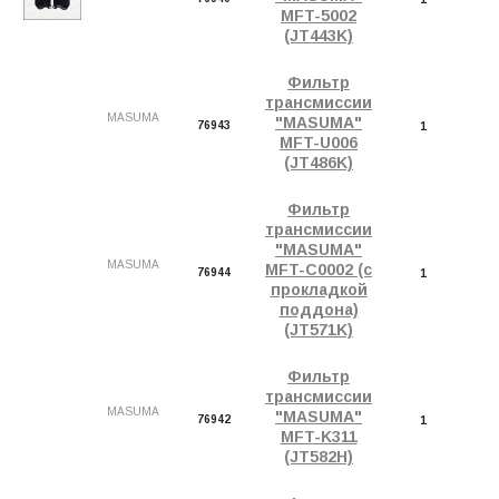
MFT-5002
(JT443K)
Фильтр
трансмиссии
MASUMA
"MASUMA"
76943
1
MFT-U006
(JT486K)
Фильтр
трансмиссии
"MASUMA"
MASUMA
MFT-C0002 (с
76944
1
прокладкой
поддона)
(JT571K)
Фильтр
трансмиссии
MASUMA
"MASUMA"
76942
1
MFT-K311
(JT582H)