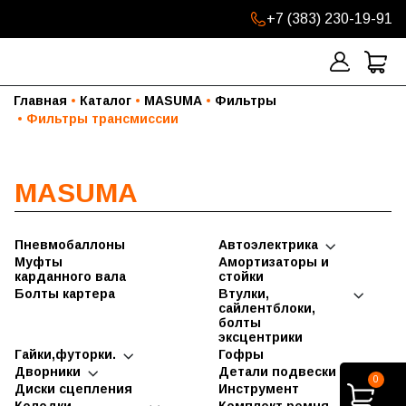
+7 (383) 230-19-91
Главная
Каталог
MASUMA
Фильтры
Фильтры трансмиссии
MASUMA
Пневмобаллоны
Автоэлектрика
Форсунки
Муфты
Амортизаторы и
карданного вала
Шлейфы
стойки
подрулевые
Болты картера
Втулки,
Сигналы
сайлентблоки,
звуковые
болты
эксцентрики
Автолампы
Болты
Гайки,футорки.
Гофры
Бензонасосы
эксцентрики
Гайки легковые
Дворники
Детали подвески
Болты и
0
Втулки
Футорки и гайки
Дворники
Вал рулевой
Диски сцепления
контакты
Инструмент
стабилизатора
грузовые
бескаркасные
стартера
Рейки