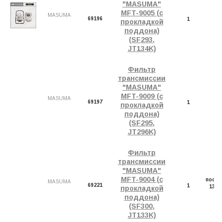
"MASUMA"
MFT-9005 (с
MASUMA
69196
1
прокладкой
поддона)
(SF293,
JT134K)
Фильтр
трансмиссии
"MASUMA"
MFT-9009 (с
MASUMA
69197
1
прокладкой
поддона)
(SF295,
JT296K)
Фильтр
трансмиссии
"MASUMA"
Д
MFT-9004 (с
посту
MASUMA
69221
1
13.0
прокладкой
2
поддона)
(SF300,
JT133K)