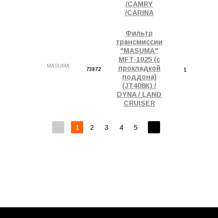
/CAMRY
/CARINA
Фильтр
трансмиссии
"MASUMA"
MFT-1025 (с
MASUMA
прокладкой
73872
1
поддона)
(JT408K) /
DYNA / LAND
CRUISER
1
2
3
4
5