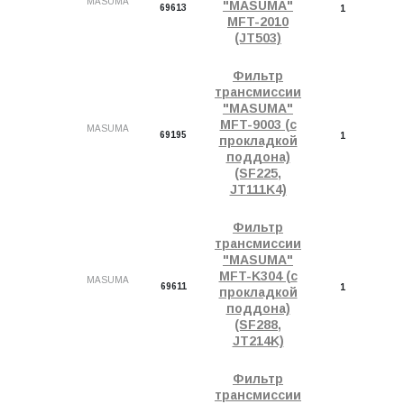
MASUMA
"MASUMA"
69613
1
MFT-2010
(JT503)
Фильтр
трансмиссии
"MASUMA"
MFT-9003 (с
MASUMA
69195
1
прокладкой
поддона)
(SF225,
JT111K4)
Фильтр
трансмиссии
"MASUMA"
MFT-K304 (с
MASUMA
69611
1
прокладкой
поддона)
(SF288,
JT214K)
Фильтр
трансмиссии