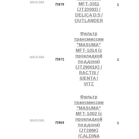
MASUMA
MFT-3011
73879
1
(JT23003) /
DELICA D:5 /
OUTLANDER
Фильтр
трансмиссии
"MASUMA"
MFT-1014 (с
прокладкой
MASUMA
73871
1
поддона)
(JT29001K) /
RACTIS /
SIENTA /
VITZ
Фильтр
трансмиссии
"MASUMA"
MFT-1002 (с
прокладкой
MASUMA
73869
1
поддона)
(JT386K)
/CALDINA