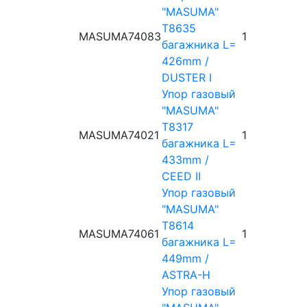
"MASUMA"
T8635
MASUMA
74083
1
багажника L=
426mm /
DUSTER I
Упор газовый
"MASUMA"
T8317
MASUMA
74021
1
багажника L=
433mm /
CEED II
Упор газовый
"MASUMA"
T8614
MASUMA
74061
1
багажника L=
449mm /
ASTRA-H
Упор газовый