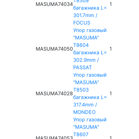
T8509
MASUMA
74034
1
багажника L=
301.7mm /
FOCUS
Упор газовый
"MASUMA"
T8604
MASUMA
74050
1
багажника L=
302.9mm /
PASSAT
Упор газовый
"MASUMA"
T8503
MASUMA
74028
1
багажника L=
317.4mm /
MONDEO
Упор газовый
"MASUMA"
T8607
MASUMA
74053
1