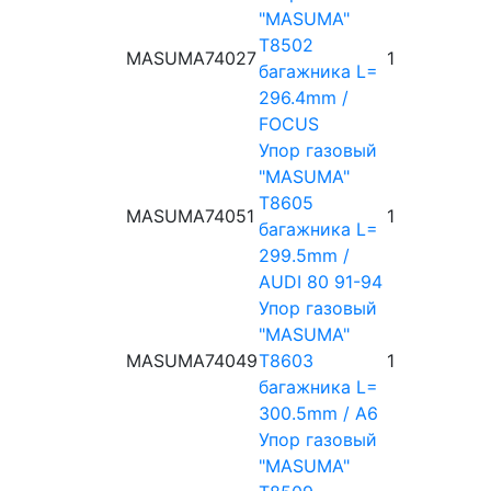
"MASUMA"
T8502
MASUMA
74027
1
багажника L=
296.4mm /
FOCUS
Упор газовый
"MASUMA"
T8605
MASUMA
74051
1
багажника L=
299.5mm /
AUDI 80 91-94
Упор газовый
"MASUMA"
MASUMA
74049
T8603
1
багажника L=
300.5mm / A6
Упор газовый
"MASUMA"