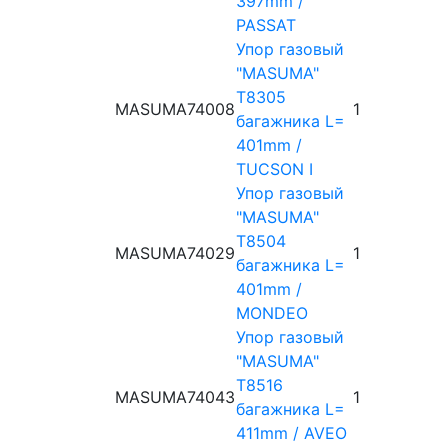
397mm /
PASSAT
Упор газовый
"MASUMA"
T8305
MASUMA
74008
1
багажника L=
401mm /
TUCSON I
Упор газовый
"MASUMA"
T8504
MASUMA
74029
1
багажника L=
401mm /
MONDEO
Упор газовый
"MASUMA"
T8516
MASUMA
74043
1
багажника L=
411mm / AVEO