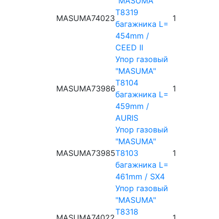
"MASUMA"
T8319
MASUMA
74023
1
багажника L=
454mm /
CEED II
Упор газовый
"MASUMA"
T8104
MASUMA
73986
1
багажника L=
459mm /
AURIS
Упор газовый
"MASUMA"
MASUMA
73985
T8103
1
багажника L=
461mm / SX4
Упор газовый
"MASUMA"
T8318
MASUMA
74022
1