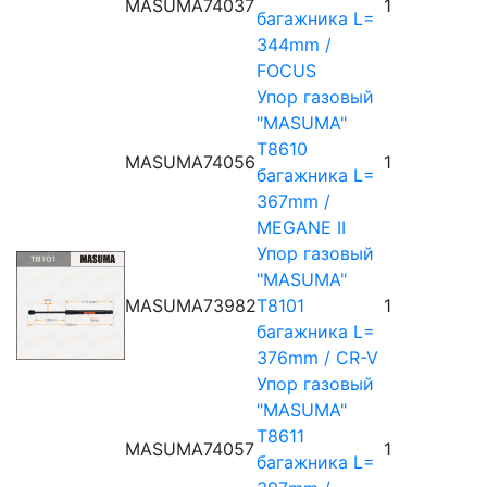
MASUMA
74037
1
багажника L=
344mm /
FOCUS
Упор газовый
"MASUMA"
T8610
MASUMA
74056
1
багажника L=
367mm /
MEGANE II
Упор газовый
"MASUMA"
MASUMA
73982
T8101
1
багажника L=
376mm / CR-V
Упор газовый
"MASUMA"
T8611
MASUMA
74057
1
багажника L=