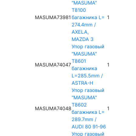
"MASUMA"
T8100
MASUMA
73981
багажника L=
1
274.4mm /
AXELA,
MAZDA 3
Упор газовый
"MASUMA"
T8601
MASUMA
74047
1
багажника
L=285.5mm /
ASTRA-H
Упор газовый
"MASUMA"
T8602
MASUMA
74048
1
багажника L=
289.7mm /
AUDI 80 91-96
Упор газовый