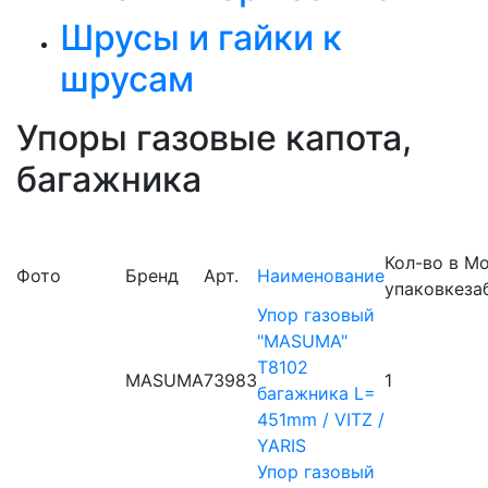
Шрусы и гайки к
шрусам
Упоры газовые капота,
багажника
Кол-во в
М
Фото
Бренд
Арт.
Наименование
упаковке
за
Упор газовый
"MASUMA"
T8102
MASUMA
73983
1
багажника L=
451mm / VITZ /
YARIS
Упор газовый