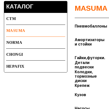
КАТАЛОГ
MASUMA
СТМ
Пневмобаллоны
MASUMA
Амортизаторы
NORMA
и стойки
CHONGI
Гайки,футорки.
Гайки
Детали
HEPAFIX
легковые
подвески
Футорки и
Вал рулевой
Колодки,
гайки
Рейки
тормозные
грузовые
диски
Рулевые
Суппорта
наконечники.
Крепеж
Датчики
Клипсы на
Рулевые тяги
износа
Европейские
Кузов
Рычаги,
колодок
модели
Втулки
маятники и
Диски
Клипсы на
крепления
сошки.
тормозные
Японские
радиатора
Насосы
Стойки