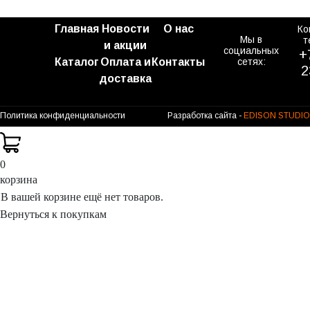
Главная
Новости
О нас
Ко
Мы в
т
и акции
социальных
+
Каталог
Оплата и
Контакты
сетях:
2
доставка
Политика конфиденциальности
Разработка сайта -
EDISON STUDIO
0
корзина
В вашей корзине ещё нет товаров.
Вернуться к покупкам