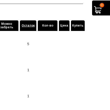
0
Можно
Остаток
Кол-во
Цена
Купить
забрать
5
1
1