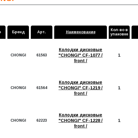
Кол-во в
о
Бренд
Арт.
Наименование
упаковке
Колодки дисковые
"CHONGI" CF-1077 /
1
CHONGI
61563
front /
Колодки дисковые
"CHONGI" CF-1219 /
1
CHONGI
61564
front /
Колодки дисковые
"CHONGI" CF-1228 /
1
CHONGI
62223
front /