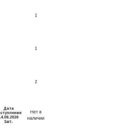
1
1
2
Дата
Нет в
оступления
14.08.2026
наличии
1шт.