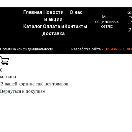
Главная
Новости
О нас
Ко
Мы в
т
и акции
социальных
+
Каталог
Оплата и
Контакты
сетях:
2
доставка
Политика конфиденциальности
Разработка сайта -
EDISON STUDIO
0
корзина
В вашей корзине ещё нет товаров.
Вернуться к покупкам