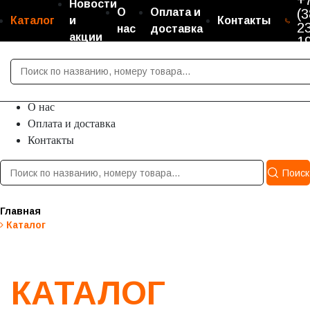
+
Новости
О
Оплата и
(3
Каталог
и
Контакты
2
нас
доставка
акции
1
Каталог
Новости и акции
О нас
Оплата и доставка
Контакты
Поиск
Главная
Каталог
КАТАЛОГ