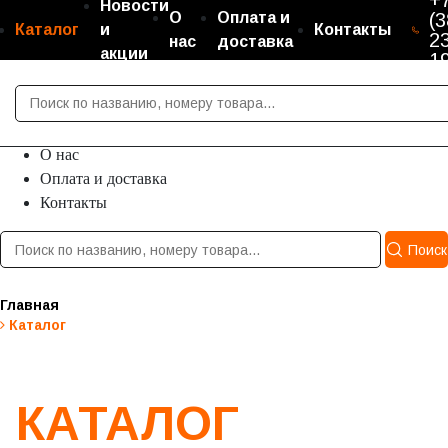
+
Новости
О
Оплата и
(3
Каталог
и
Контакты
2
нас
доставка
акции
1
Каталог
Новости и акции
О нас
Оплата и доставка
Контакты
Поиск
Главная
Каталог
КАТАЛОГ