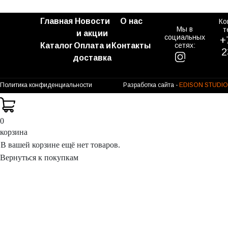
Главная
Новости
О нас
Ко
Мы в
т
и акции
социальных
+
Каталог
Оплата и
Контакты
сетях:
2
доставка
Политика конфиденциальности
Разработка сайта -
EDISON STUDIO
0
корзина
В вашей корзине ещё нет товаров.
Вернуться к покупкам