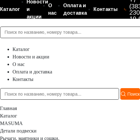
+7
Новости
О
Оплата и
(38
Каталог
и
Контакты
230
нас
доставка
акции
19-
Каталог
Новости и акции
О нас
Оплата и доставка
Контакты
Поиск
Главная
Каталог
MASUMA
Детали подвески
Рычаги, маятники и сошки.